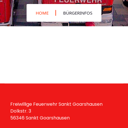
HOME
BÜRGERINFOS
Freiwillige Feuerwehr Sankt Goarshausen
Dolkstr. 3
56346 Sankt Goarshausen