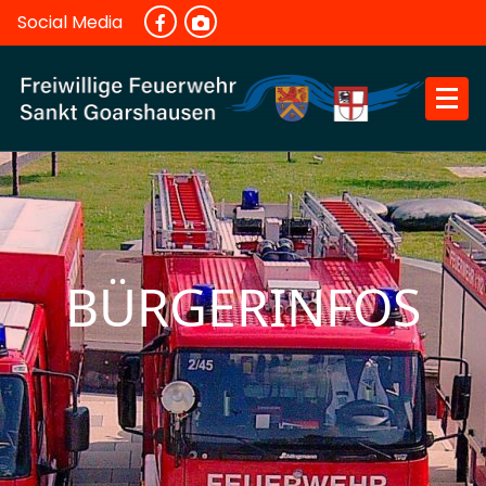
Skip
Social Media
to
content
BÜRGERINFOS