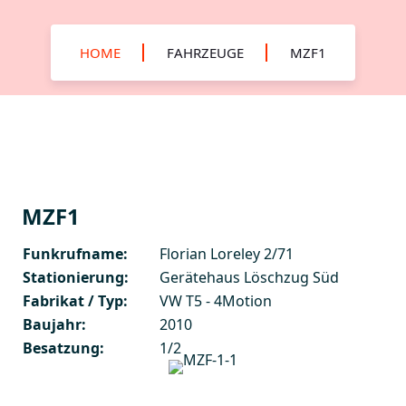
HOME
FAHRZEUGE
MZF1
MZF1
Funkrufname:
Florian Loreley 2/71
Stationierung:
Gerätehaus Löschzug Süd
Fabrikat / Typ:
VW T5 - 4Motion
Baujahr:
2010
Besatzung:
1/2