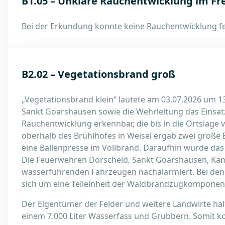
B1.05 – Unklare Rauchentwicklung im Fr
Bei der Erkundung konnte keine Rauchentwicklung fe
B2.02 – Vegetationsbrand groß
„Vegetationsbrand klein“ lautete am 03.07.2026 um 1
Sankt Goarshausen sowie die Wehrleitung das Einsatz
Rauchentwicklung erkennbar, die bis in die Ortslage 
oberhalb des Brühlhofes in Weisel ergab zwei große 
eine Ballenpresse im Vollbrand. Daraufhin wurde das
Die Feuerwehren Dörscheid, Sankt Goarshausen, K
wasserführenden Fahrzeugen nachalarmiert. Bei de
sich um eine Teileinheit der Waldbrandzugkomponent
Der Eigentümer der Felder und weitere Landwirte ha
einem 7.000 Liter Wasserfass und Grubbern. Somit ko