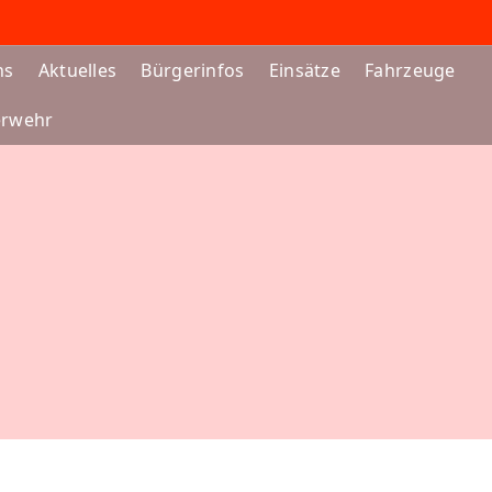
ns
Aktuelles
Bürgerinfos
Einsätze
Fahrzeuge
erwehr
RZEUG:
FEZ - PERS