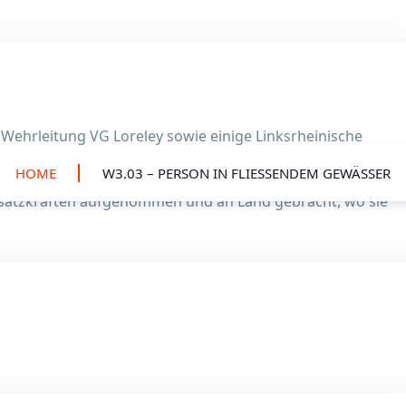
 Wehrleitung VG Loreley sowie einige Linksrheinische
Rheinkilometer 556, in der Ortslage St.Goarshausen
HOME
W3.03 – PERSON IN FLIESSENDEM GEWÄSSER
erson bei Rheinkilometer 559, in Ortslage Wellmich
nsatzkräften aufgenommen und an Land gebracht, wo sie