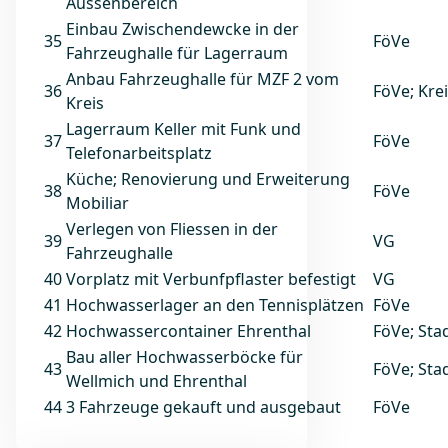
Aussenbereich
Einbau Zwischendewcke in der
35
FöVe
Fahrzeughalle für Lagerraum
Anbau Fahrzeughalle für MZF 2 vom
36
FöVe; Kre
Kreis
Lagerraum Keller mit Funk und
37
FöVe
Telefonarbeitsplatz
Küche; Renovierung und Erweiterung
38
FöVe
Mobiliar
Verlegen von Fliessen in der
39
VG
Fahrzeughalle
40
Vorplatz mit Verbunfpflaster befestigt
VG
41
Hochwasserlager an den Tennisplätzen
FöVe
42
Hochwassercontainer Ehrenthal
FöVe; Sta
Bau aller Hochwasserböcke für
43
FöVe; Sta
Wellmich und Ehrenthal
44
3 Fahrzeuge gekauft und ausgebaut
FöVe