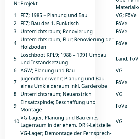
Nr.
Projekt
Materialk
1
FEZ; 1985 – Planung und Bau
VG; FöVe
2
FEZ; Bau des 1. Funktisch
FöVe
3
Unterrichtsraum; Renovierung
FöVe
Unterrichtsraum, Flur; Renovierung der
4
FöVe
Holzböden
Löschboot RPL9; 1988 – 1991 Umbau
5
Land; FöV
und Instandsetzung
6
AGW; Planung und Bau
VG
Jugendfeuerwehr; Planung und Bau
7
FöVe
eines Umkleideraum inkl. Garderobe
8
Unterrichtsraum; Neuanstrich
VG
Einsatzspinde; Beschaffung und
9
FöVe
Montage
VG-Lager; Planung und Bau eines
10
VG
Lagerraum in der ehem. DRK-Leitstelle
VG-Lager; Demontage der Fernsprech-