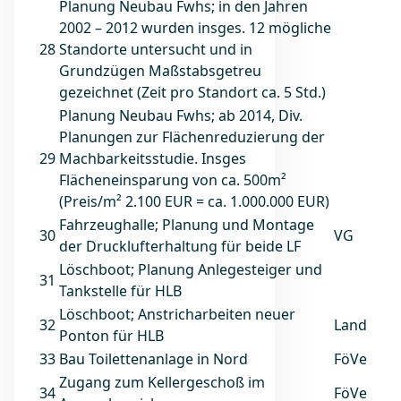
Planung Neubau Fwhs; in den Jahren
2002 – 2012 wurden insges. 12 mögliche
28
Standorte untersucht und in
Grundzügen Maßstabsgetreu
gezeichnet (Zeit pro Standort ca. 5 Std.)
Planung Neubau Fwhs; ab 2014, Div.
Planungen zur Flächenreduzierung der
29
Machbarkeitsstudie. Insges
Flächeneinsparung von ca. 500m²
(Preis/m² 2.100 EUR = ca. 1.000.000 EUR)
Fahrzeughalle; Planung und Montage
30
VG
der Drucklufterhaltung für beide LF
Löschboot; Planung Anlegesteiger und
31
Tankstelle für HLB
Löschboot; Anstricharbeiten neuer
32
Land
Ponton für HLB
33
Bau Toilettenanlage in Nord
FöVe
Zugang zum Kellergeschoß im
34
FöVe