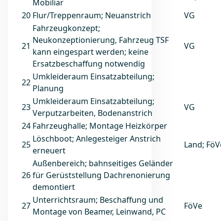
Mobiliar
20
Flur/Treppenraum; Neuanstrich
VG
Fahrzeugkonzept;
Neukonzeptionierung, Fahrzeug TSF
21
VG
kann eingespart werden; keine
Ersatzbeschaffung notwendig
Umkleideraum Einsatzabteilung;
22
Planung
Umkleideraum Einsatzabteilung;
23
VG
Verputzarbeiten, Bodenanstrich
24
Fahrzeughalle; Montage Heizkörper
Löschboot; Anlegesteiger Anstrich
25
Land; FöV
erneuert
Außenbereich; bahnseitiges Geländer
26
für Gerüststellung Dachrenonierung
demontiert
Unterrichtsraum; Beschaffung und
27
FöVe
Montage von Beamer, Leinwand, PC