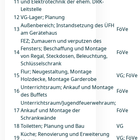
11
und Elektrotechnik der ehem. DRK-
Leitstelle
12
VG-Lager; Planung
Außenbereich; Instandsetzung des ÜFH
13
FöVe
am Gerätehaus
FEZ; Zumauern und verputzen des
Fensters; Beschaffung und Montage
14
FöVe
von Regal, Steckdosen, Beleuchtung,
Schlüsselschrank
Flur; Neugestaltung, Montage
15
VG; FöVe
Holzdecke, Montage Garderobe
Unterrichtsraum; Ankauf und Montage
16
FöVe
des Buffets
Unterrichtsraum/Jugendfeuerwehraum;
17
Ankauf und Montage der
FöVe
Schrankwände
18
Toiletten; Planung und Bau
VG
Küche; Renovierung und Erweiterung
19
VG; FöVe