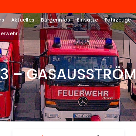
ns
Aktuelles
Bürgerinfos
Einsätze
Fahrzeuge
erwehr
03 – GASAUSSTRÖ