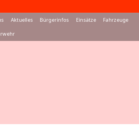
ns
Aktuelles
Bürgerinfos
Einsätze
Fahrzeuge
erwehr
:
FEUERWEHR NIEDE