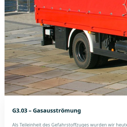
G3.03 – Gasausströmung
Als Teileinheit des Gefahrstoffzuges wurden wir he