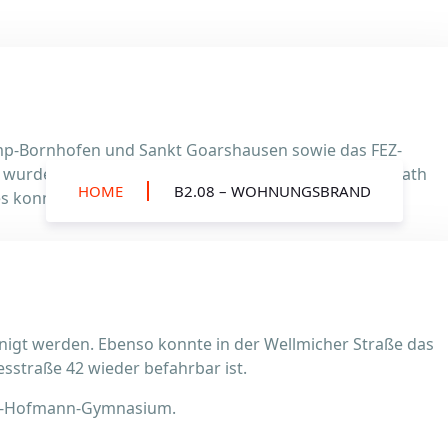
mp-Bornhofen und Sankt Goarshausen sowie das FEZ-
t wurden zu einem gemeldeten Wohnungsbrand in Prath
HOME
B2.08 – WOHNUNGSBRAND
 es konnte kein Brandereignis festgestellt werden.
nigt werden. Ebenso konnte in der Wellmicher Straße das
sstraße 42 wieder befahrbar ist.
elm-Hofmann-Gymnasium.