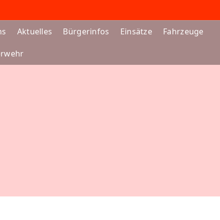
ns
Aktuelles
Bürgerinfos
Einsätze
Fahrzeuge
erwehr
FAHRZEUG:
TSF-W