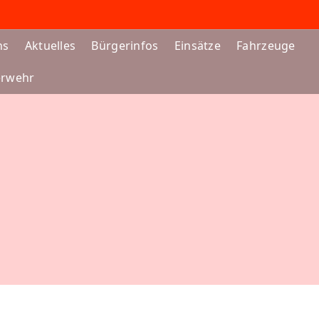
ns
Aktuelles
Bürgerinfos
Einsätze
Fahrzeuge
erwehr
EUERWEHR KAMP-