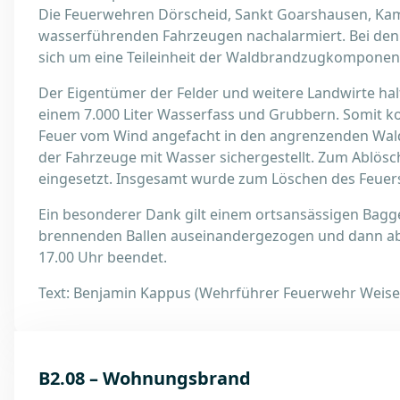
Die Feuerwehren Dörscheid, Sankt Goarshausen, K
wasserführenden Fahrzeugen nachalarmiert. Bei de
sich um eine Teileinheit der Waldbrandzugkomponent
Der Eigentümer der Felder und weitere Landwirte ha
einem 7.000 Liter Wasserfass und Grubbern. Somit ko
Feuer vom Wind angefacht in den angrenzenden Wald
der Fahrzeuge mit Wasser sichergestellt. Zum Ablös
eingesetzt. Insgesamt wurde zum Löschen des Feuers 
Ein besonderer Dank gilt einem ortsansässigen Bagg
brennenden Ballen auseinandergezogen und dann abg
17.00 Uhr beendet.
Text: Benjamin Kappus (Wehrführer Feuerwehr Weise
B2.08 – Wohnungsbrand